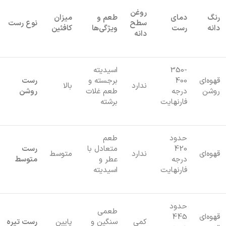
روغن
رنگ
دمای
طعم و
میزان
سطح
نوع رست
دانه
رست
ویژگی‌ها
کافئین
دانه
350-
اسیدیته
قهوه‌ای
400
برجسته و
رست
ندارد
بالا
روشن
درجه
طعم غلات
روشن
فارنهایت
برشته
حدود
طعم
420
متعادل با
رست
قهوه‌ای
ندارد
متوسط
درجه
عطر و
متوسط
فارنهایت
اسیدیته
حدود
طعمی
قهوه‌ای
445
کمی
سنگین و
پایین
رست تیره