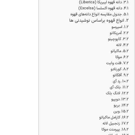
دانه قهوه لیبریکا (Liberica)
دانه قهوه اکسلسا (Excelsa)
جدول مقایسه انواع دانه‌های قهوه
انواع قهوه براساس نوشیدنی ها
اسپرسو
آمریکانو
کاپوچینو
لاته
ماکیاتو
موکا
فلت وایت
کورتادو
آفگاتو
رد آی
بلک آی
لانگ بلک
دوپیو
بریو
وین
کارامل ماکیاتو
زنجبیل لاته
پپرمنت موکا