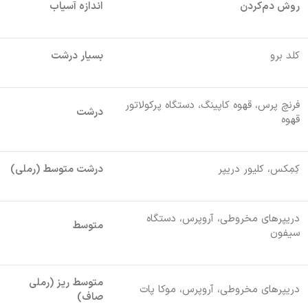
روش دم‌کردن
اندازه آسیاب
کلد برو
بسیار درشت
فرنچ پرس، قهوه کاپینگ، دستگاه پرکولاتور
درشت
قهوه
کِمِکس، کلیور دریپر
درشت متوسط (رملی)
دریپرهای مخروطی، آروپرس، دستگاه
متوسط
سیفون
متوسط ریز (رملی
دریپرهای مخروطی، آروپرس، موکا پات
صاف)