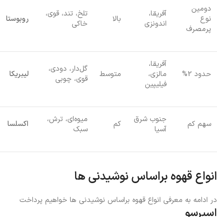
دومین
آفریقا،
تلخ، تند، قوی،
نوع
بالا
روبوستا
اندونزی
خاکی
پرمصرف
آفریقا،
گل‌دار، دودی،
حدود 2%
مالزی،
متوسط
لیبریکا
قوی، چوبی
فیلیپین
جنوب شرق
میوه‌ای، ترش،
سهم کم
کم
اکسلسا
آسیا
سبک
انواع قهوه براساس نوشیدنی ها
در ادامه به معرفی انواع قهوه براساس نوشیدنی ها خواهیم پرداخت
اسپرسو