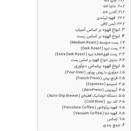
چای لاته
ماچا لاته
گلدن لاته
قهوه ایرلندی
آیس کافی
انواع قهوه بر اساس آسیاب
انواع قهوه بر اساس رست
رست متوسط (Medium Roast)
رست تیره (Dark Roast)
رست فوق‌العاده تیره (Extra Dark Roast)
جدول انواع قهوه بر اساس رست
انواع قهوه براساس دم‌آوری
دم‌آوری با روش پوراور (Pour-Over)
فرنچ پرس (French Press)
اسپرسو (Espresso)
آیروپرس (AeroPress)
دستگاه اتوماتیک قطره‌ای (Auto-Drip Brewer)
کلد برو (Cold Brew)
قهوه پرکولاتور (Percolate Coffee)
قهوه خلا (Vacuum Coffee)
کِمِکس
جمع بندی