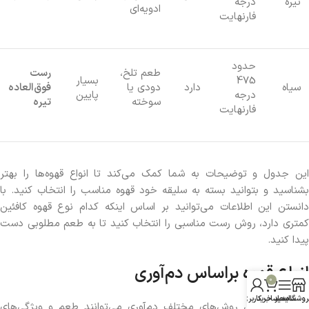
تیره
درجه
ادویه‌ای
فارنهایت
حدود
طعم تلخ،
رست
475
بسیار
سیاه
دارد
دودی یا
فوق‌العاده
درجه
پایین
سوخته
تیره
فارنهایت
این جدول و توضیحات به شما کمک می‌کند تا انواع قهوه‌ها را بهتر
بشناسید و بتوانید بسته به سلیقه خود قهوه مناسب را انتخاب کنید. با
دانستن این اطلاعات می‌توانید بر اساس اینکه کدام نوع قهوه کافئین
کمتری دارد، روش رست مناسبی را انتخاب کنید تا به طعم مطلوبی دست
پیدا کنید.
انواع قهوه براساس دم‌آوری
0
روشگاه
سایدبار
سبد خرید
حساب کاربری من
قهوه‌ها براساس روش‌های مختلف دم‌آوری می‌توانند طعم و ویژگی‌های