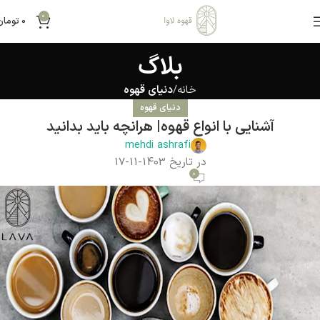
0
0
تومان
بلاگ
خانه
دنیای قهوه
دنیای قهوه
آشنایی با انواع قهوه| هرانچه باید بدانید
mehdi ashrafi
در تاریخ 1403-11-17
0