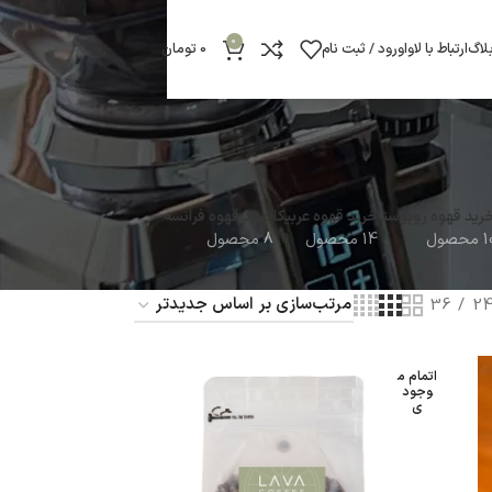
0
لاگ
ارتباط با لاوا
ورود / ثبت نام
0
تومان
رید قهوه روبوستا
خرید قهوه عربیکا
خرید قهوه فرانسه
محصول
14 محصول
8 محصول
36
2
اتمام م
وجود
ی