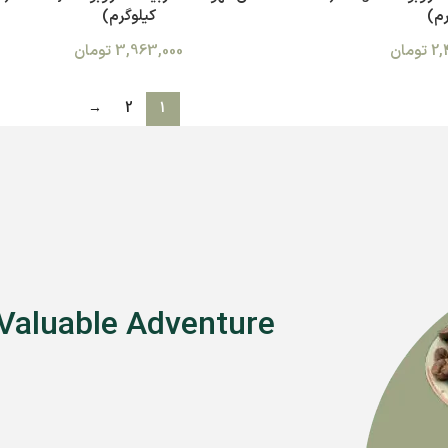
م)
کیلوگرم)
2,
تومان
3,963,000
تومان
→
2
1
 Valuable Adventure