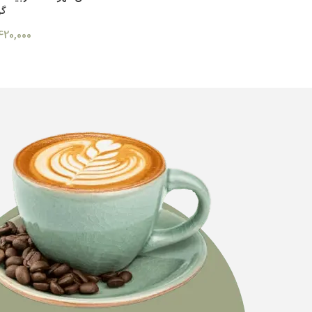
گر
420,000