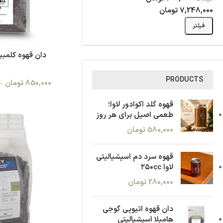
7,248,000 تومان
فیلتر
دان قهوه کلمبیا
PRODUCTS
850,000
تومان
–
قهوه گلد اکوادور لاوا؛
طعمی اصیل برای هر روز
580,000
تومان
قهوه سرد دم اسپشیالیتی
لاوا ۲۵۰cc
280,000
تومان
دان قهوه اتیوپی گوجی
هامبلا اسپشیالیتی