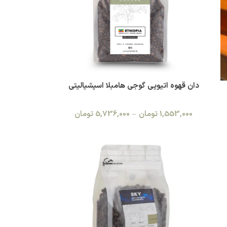
دان قهوه اتیوپی گوجی هامبلا اسپشیالیتی
1,553,000
تومان
–
5,736,000
تومان