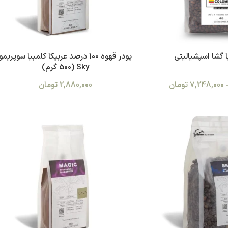
 گشا اسپشیالیتی
پودر قهوه ۱۰۰ درصد عربیکا کلمبیا سوپریمو
Sky (500 گرم)
7,248,000
تومان
2,880,000
تومان