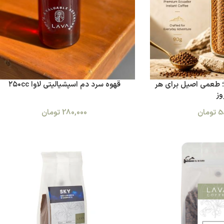
ا؛ طعمی اصیل برای هر
قهوه سرد دم اسپشیالیتی لاوا ۲۵۰cc
وز
5
تومان
280,000
تومان