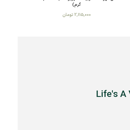
گرم)
2,115,000
تومان
Life's A