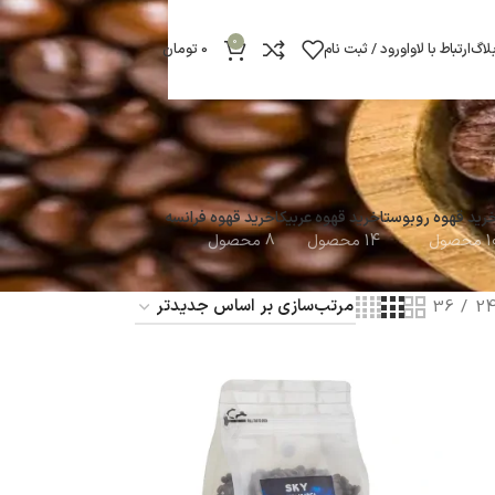
0
لاگ
ارتباط با لاوا
ورود / ثبت نام
0
تومان
رید قهوه روبوستا
خرید قهوه عربیکا
خرید قهوه فرانسه
محصول
14 محصول
8 محصول
36
2