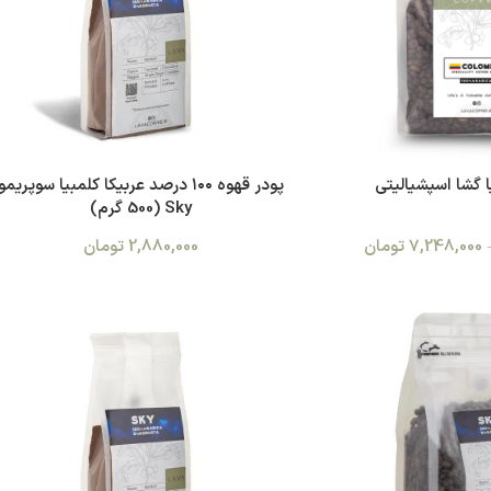
 گشا اسپشیالیتی
پودر قهوه ۱۰۰ درصد عربیکا کلمبیا سوپریمو
Sky (500 گرم)
7,248,000
تومان
2,880,000
تومان