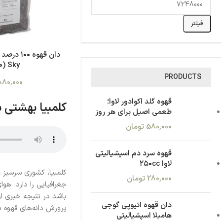
فیلتر
دان قهوه ۰
Sky (500 گرم)
PRODUCTS
880,000
قهوه گلد اکوادور لاوا؛
کلمبیا بهشتی 
طعمی اصیل برای هر روز
580,000
تومان
قهوه سرد دم اسپشیالیتی
لاوا ۲۵۰cc
کلمبیا، کشوری سرسبز 
280,000
تومان
جغرافیایی را دارد. ه
باشد در نتیجه خبری ا
دان قهوه اتیوپی گوجی
پرورش دانه‌های قهوه بس
هامبلا اسپشیالیتی