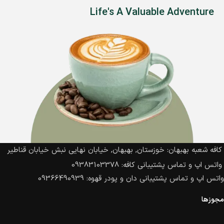
Life's A Valuable Adventure
کافه شعبه بهبهان: خوزستان, بهبهان, خیابان نهایی نبش خیابان قناطیر
واتس اپ و تماس پشتیبانی کافه: 09383103378
واتس اپ و تماس پشتیبانی دان و پودر قهوه: 09366490939
مجوزها