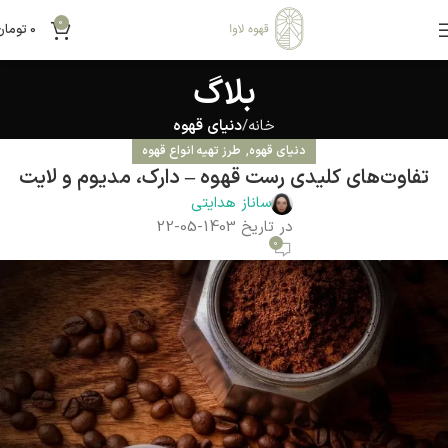
0
0
تومان
بلاگ
خانه
دنیای قهوه
,
دنیای قهوه
طرز تهیه انواع قهوه
تفاوت‌های کلیدی رست قهوه – دارک، مدیوم و لایت
ساناز هدایتی
در تاریخ 1403-05-22
0