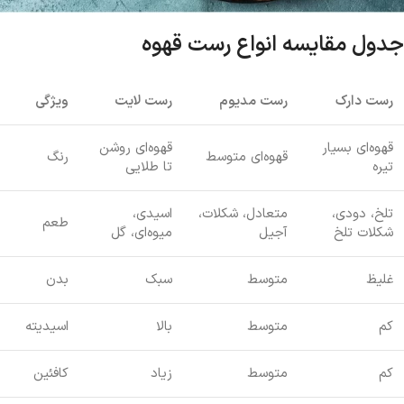
جدول مقایسه انواع رست قهوه
رست دارک
رست مدیوم
رست لایت
ویژگی
قهوه‌ای بسیار
قهوه‌ای روشن
قهوه‌ای متوسط
رنگ
تیره
تا طلایی
تلخ، دودی،
متعادل، شکلات،
اسیدی،
طعم
شکلات تلخ
آجیل
میوه‌ای، گل
غلیظ
متوسط
سبک
بدن
کم
متوسط
بالا
اسیدیته
کم
متوسط
زیاد
کافئین