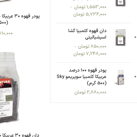
1,553,000
تومان
–
5,736,000
تومان
(۵۰۰ گرم)
دان قهوه کلمبیا گشا
810,000
اسپشیالیتی
850,000
تومان
–
7,248,000
تومان
پودر قهوه ۱۰۰ درصد
عربیکا کلمبیا سوپریمو Sky
(500 گرم)
2,880,000
تومان