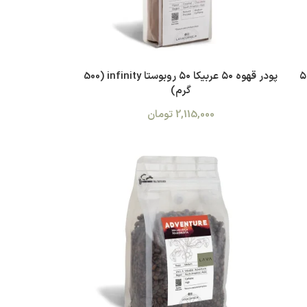
بوستا infinity (۵۰۰
پودر قهوه ۵۰ عربیکا ۵۰ روبوستا infinity (500
گرم)
2,115,000
تومان