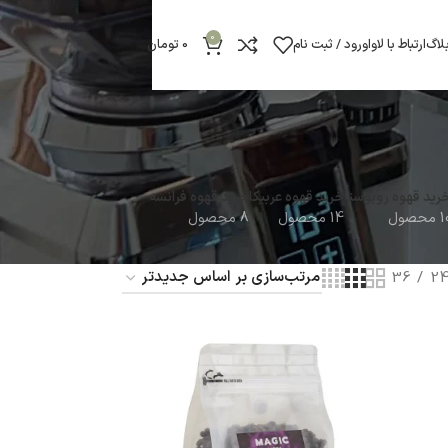
0
لاگ
ارتباط با لاوا
ورود / ثبت نام
0
تومان
رید قهوه روبوستا
خرید قهوه عربیکا
خرید قهوه فرانسه
محصول
14 محصول
8 محصول
36
2