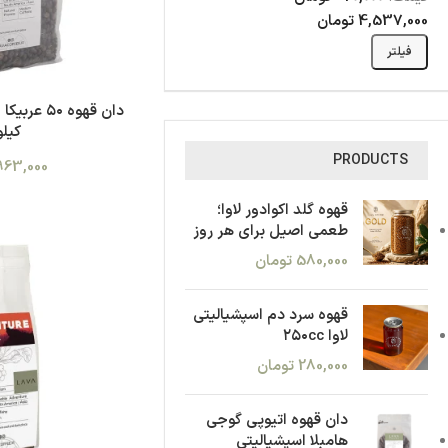
4,537,000 تومان
فیلتر
کیلو
PRODUCTS
963,000
قهوه گلد اکوادور لاوا؛
طعمی اصیل برای هر روز
580,000
تومان
قهوه سرد دم اسپشیالیتی
لاوا ۲۵۰cc
280,000
تومان
دان قهوه اتیوپی گوجی
هامبلا اسپشیالیتی