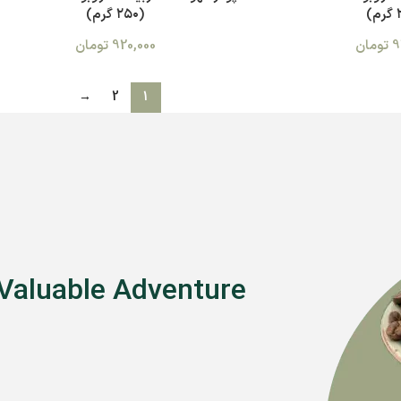
(۲۵۰ گرم)
9
تومان
920,000
تومان
→
2
1
 Valuable Adventure