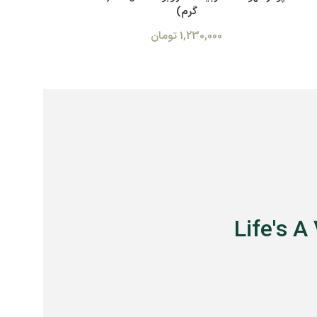
گرم)
1,230,000
تومان
Life's A