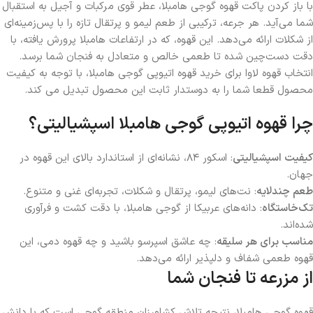
با باز کردن پاکت قهوه گوجی هامبلا، عطر قوی مرکبات و آجیل به استقبال
شما می‌آید. هر جرعه، ترکیبی از طعم لیمو و پرتقال تازه را با پس‌زمینه‌ای
از شکلات ارائه می‌دهد. این قهوه، که در ارتفاعات هامبلا پرورش یافته، با
دقت دست‌چین شده تا طعمی خالص و متعادل به فنجان شما برسد.
انتخاب قهوه لاوا برای خرید قهوه اتیوپی گوجی هامبلا، با توجه به کیفیت
محصول قطعا شما را به دوستدار ثابت این محصول تبدیل می کند.
چرا قهوه اتیوپی گوجی هامبلا اسپشیالیتی؟
کیفیت اسپشیالیتی
: اسکور ۸۴، نشانه‌ای از استاندارد بالای این قهوه در
جهان.
طعم چندلایه
: نت‌های لیمو، پرتقال و شکلات، تجربه‌ای غنی و متنوع.
تک‌خاستگاه
: دانه‌های عربیکا از گوجی هامبلا، با دقت کشت و فرآوری
شده‌اند.
مناسب برای هر سلیقه
: چه عاشق اسپرسو باشید و چه قهوه دمی، این
قهوه طعمی شفاف و دلپذیر ارائه می‌دهد.
از مزرعه تا فنجان شما
قهوه گوجی هامبلا، نتیجه تلاش کشاورزان منطقه گوجی است که با دانش