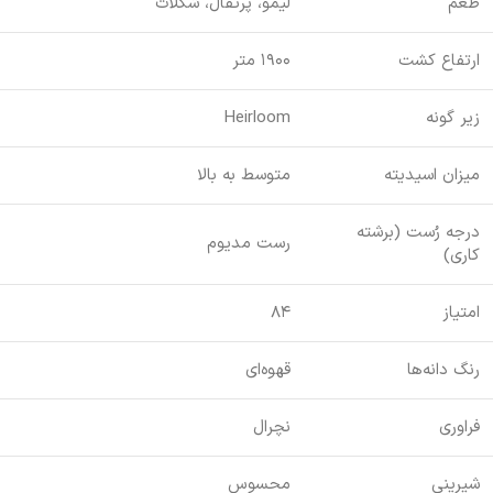
طعم
لیمو، پرتقال، شکلات
ارتفاع کشت
۱۹۰۰ متر
زیر گونه
Heirloom
میزان اسیدیته
متوسط به بالا
درجه رُست (برشته
رست مدیوم
کاری)
امتیاز
۸۴
رنگ دانه‌ها
قهوه‌ای
فراوری
نچرال
شیرینی
محسوس