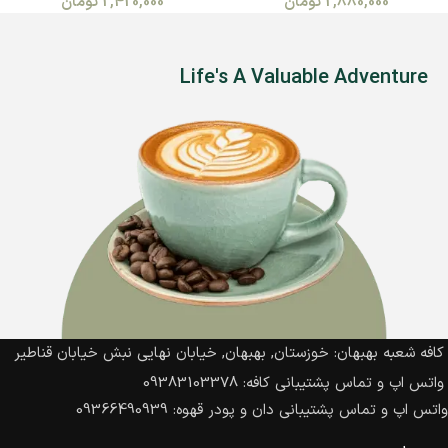
2,880,000
تومان
2,420,000
تومان
Life's A Valuable Adventure
کافه شعبه بهبهان: خوزستان, بهبهان, خیابان نهایی نبش خیابان قناطیر
واتس اپ و تماس پشتیبانی کافه: 09383103378
واتس اپ و تماس پشتیبانی دان و پودر قهوه: 09366490939