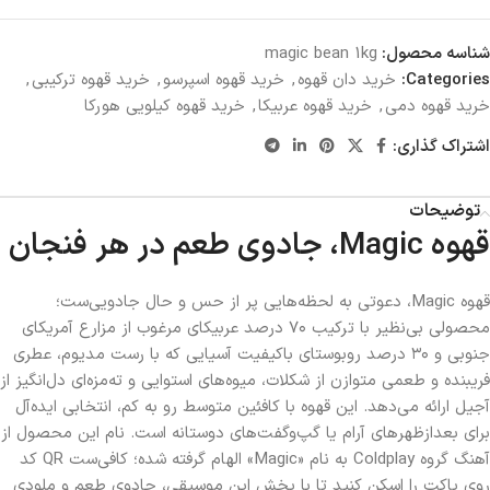
شناسه محصول:
magic bean 1kg
Categories:
خرید دان قهوه
,
خرید قهوه اسپرسو
,
خرید قهوه ترکیبی
,
خرید قهوه دمی
,
خرید قهوه عربیکا
,
خرید قهوه کیلویی هورکا
اشتراک گذاری:
توضیحات
قهوه Magic، جادوی طعم در هر فنجان
قهوه Magic، دعوتی به لحظه‌هایی پر از حس و حال جادویی‌ست؛
محصولی بی‌نظیر با ترکیب ۷۰ درصد عربیکای مرغوب از مزارع آمریکای
جنوبی و ۳۰ درصد روبوستای باکیفیت آسیایی که با رست مدیوم، عطری
فریبنده و طعمی متوازن از شکلات، میوه‌های استوایی و ته‌مزه‌ای دل‌انگیز از
آجیل ارائه می‌دهد. این قهوه با کافئین متوسط رو به کم، انتخابی ایده‌آل
برای بعدازظهرهای آرام یا گپ‌وگفت‌های دوستانه است. نام این محصول از
آهنگ گروه Coldplay به نام «Magic» الهام گرفته شده؛ کافی‌ست QR کد
روی پاکت را اسکن کنید تا با پخش این موسیقی، جادوی طعم و ملودی