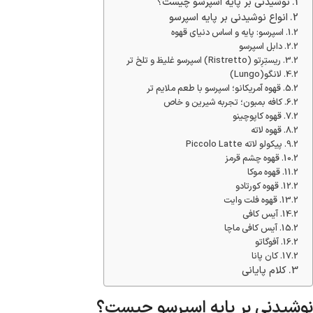
نوشیدنی بر پایه اسپرسو چیست؟
انواع نوشیدنی بر پایه اسپرسو
اسپرسو: پایه و اساس دنیای قهوه
دابل اسپرسو
ریستِرِتو (Ristretto) اسپرسو غلیظ و تلخ تر
لانگو(Lungo)
قهوه آمریکانو؛ اسپرسو با طعم ملایم تر
کافه بمبون؛ تجربه شیرین و خاص
قهوه کاپوچینو
قهوه لاته
پیکولو لاته Piccolo Latte
قهوه چشم قرمز
قهوه موکا
قهوه کورتادو
قهوه فلت وایت
آیس کافی
آیس کافی ماچا
آفوگاتو
کان پانا
کلام پایانی
نوشیدنی بر پایه اسپرسو چیست؟