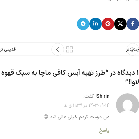
جدیدتر
قدیمی تر
1 دیدگاه در “
طرز تهیه آیس کافی ماچا به سبک قهوه
لاوا!
”
shirin
گفت:
1403-09-14 در 11:39 ق.ظ
من درست کردم خیلی عالی شد 😍
پاسخ