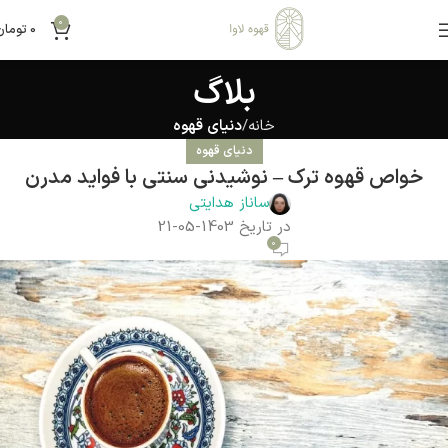
0
0
تومان
بلاگ
خانه
دنیای قهوه
دنیای قهوه
خواص قهوه ترک – نوشیدنی سنتی با فواید مدرن
ساناز هدایتی
در تاریخ 1403-05-21
0