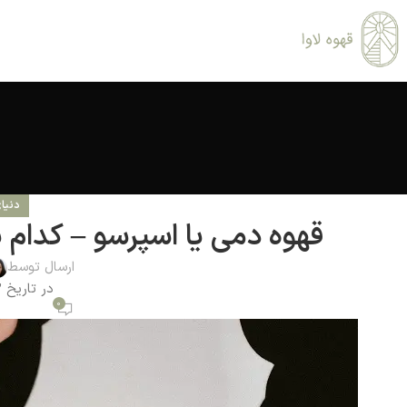
دنیا
قهوه دمی یا اسپرسو – کدام 
ارسال توسط
در تاریخ 1403-05-11
0