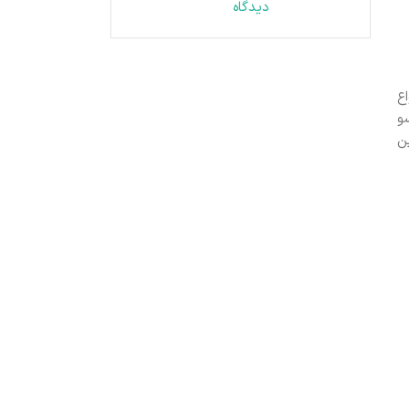
دیدگاه
ع
و
ن