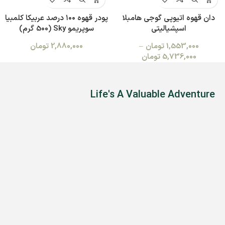
دان قهوه اتیوپی گوجی هامبلا
پودر قهوه ۱۰۰ درصد عربیکا کلمبیا
اسپشیالیتی
سوپریمو Sky (500 گرم)
1,553,000
تومان
–
2,880,000
تومان
5,736,000
تومان
Life's A Valuable Adventure