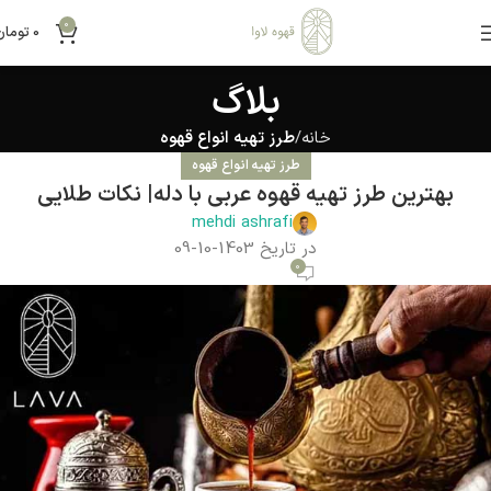
0
0
تومان
بلاگ
خانه
طرز تهیه انواع قهوه
طرز تهیه انواع قهوه
بهترین طرز تهیه قهوه عربی با دله| نکات طلایی
mehdi ashrafi
در تاریخ 1403-10-09
0